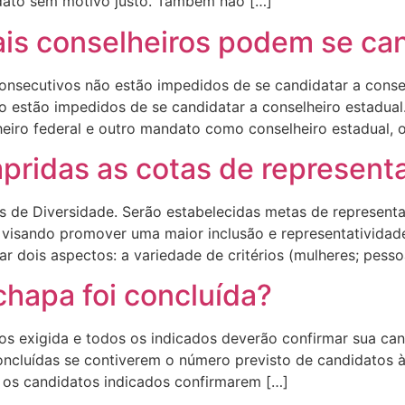
dato sem motivo justo. Também não […]
ais conselheiros podem se ca
nsecutivos não estão impedidos de se candidatar a consel
 estão impedidos de se candidatar a conselheiro estadual.
ro federal e outro mandato como conselheiro estadual, ou
ridas as cotas de represent
 de Diversidade. Serão estabelecidas metas de representa
, visando promover uma maior inclusão e representativida
r dois aspectos: a variedade de critérios (mulheres; pesso
hapa foi concluída?
os exigida e todos os indicados deverão confirmar sua can
cluídas se contiverem o número previsto de candidatos às
s os candidatos indicados confirmarem […]