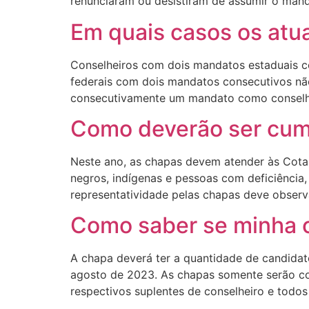
renunciaram ou desistiram de assumir o man
Em quais casos os atu
Conselheiros com dois mandatos estaduais co
federais com dois mandatos consecutivos não
consecutivamente um mandato como conselhei
Como deverão ser cump
Neste ano, as chapas devem atender às Cotas
negros, indígenas e pessoas com deficiência
representatividade pelas chapas deve observa
Como saber se minha c
A chapa deverá ter a quantidade de candidat
agosto de 2023. As chapas somente serão con
respectivos suplentes de conselheiro e todo