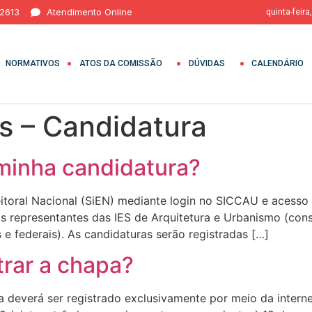
 2613
Atendimento Online
quinta-feira
NORMATIVOS
ATOS DA COMISSÃO
DÚVIDAS
CALENDÁRIO
s – Candidatura
minha candidatura?
eitoral Nacional (SiEN) mediante login no SICCAU e acesso 
ros representantes das IES de Arquitetura e Urbanismo (cons
e federais). As candidaturas serão registradas […]
trar a chapa?
 deverá ser registrado exclusivamente por meio da interne