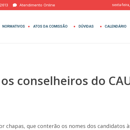
 2613
Atendimento Online
sexta-feira
NORMATIVOS
ATOS DA COMISSÃO
DÚVIDAS
CALENDÁRIO
 os conselheiros do CA
or chapas, que conterão os nomes dos candidatos às